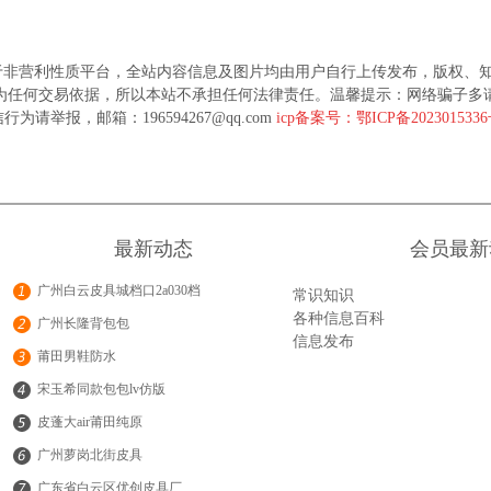
于非营利性质平台，全站内容信息及图片均由用户自行上传发布，版权、
为任何交易依据，所以本站不承担任何法律责任。温馨提示：网络骗子多
行为请举报，邮箱：196594267@qq.com
icp备案号：鄂ICP备202301533
最新动态
会员最新
广州白云皮具城档口2a030档
常识知识
各种信息百科
广州长隆背包包
信息发布
莆田男鞋防水
宋玉希同款包包lv仿版
皮蓬大air莆田纯原
广州萝岗北街皮具
广东省白云区优创皮具厂