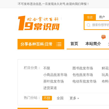
不可发布违法信息,一旦发现永久封号,欢迎向我们举报！
用户
信息
首页
本站简介
分享各种百科|日常
栏目分类：
不限
图书批发市场
鲜花
小商品批发市场
包包批发市场
玩具
茶叶批发市场
电动车批发市场
布料
进货渠道
热门分站：
不限
全国
更多 »