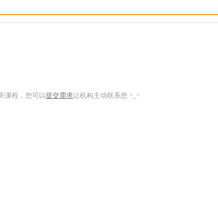
关课程，您可以
提交需求
让机构主动联系您 ^_^