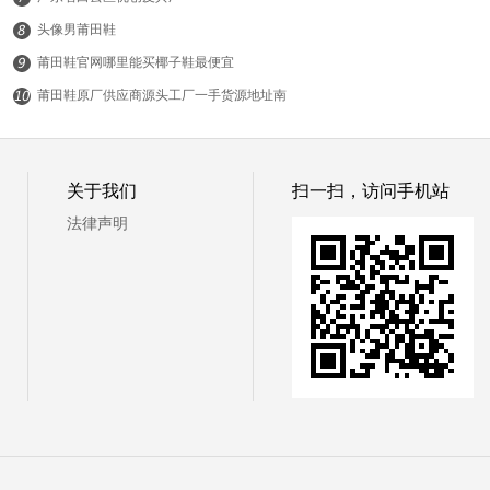
头像男莆田鞋
莆田鞋官网哪里能买椰子鞋最便宜
莆田鞋原厂供应商源头工厂一手货源地址南
平品质运动鞋货源哪里
© 19常识网
关于我们
扫一扫，访问手机站
法律声明