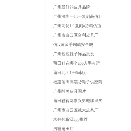
广州最好的皮具品牌
广州深圳一比一复刻高仿1:
1a货精仿夏季男装 t恤潮流
广州高仿1:1复刻a货精仿顶
级一比一成都lv男装专卖店
广州市白云区合利皮具厂
仿lv黄金手镯戴安全吗
广州包包鞋子饰品批发
莆田鞋在哪个app入手火运
动鞋男
莆田北面1996韩版
福建莆田高端货鞋子供应商
女生买1千多的鞋
广州醉美皮具图片
莆田鞋官网嘉兴男鞋哪里买
便宜的
广州市白云区诚大皮具厂
求包包货源app推荐
男鞋莆田店