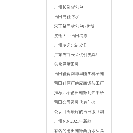
档
广州长隆背包包
莆田男鞋防水
宋玉希同款包包lv仿版
皮蓬大air莆田纯原
广州萝岗北街皮具
广东省白云区优创皮具厂
头像男莆田鞋
莆田鞋官网哪里能买椰子鞋
最便宜
莆田鞋原厂供应商源头工厂
一手货源地址南平品质运动
推荐几个莆田鞋微商知乎给
鞋货源哪里
女友买的运动鞋
莆田公司级鞋代表什么
公认口碑最好的莆田微商刚
刚买的椰子鞋怎么洗鞋
广州包包2021年新款
有名的莆田鞋微商沂水买高