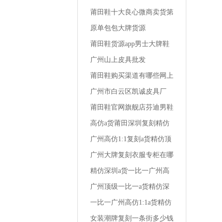
跟鞋的店铺
莆田鞋十大良心微商卖货第
一名相册莆田运动鞋男学生
原单包包大牌货源
版
莆田鞋货源app男士大牌鞋
怎么买便宜
广州山上皮具批发
莆田鞋购买渠道有哪些网上
买的鞋是假皮
广州市白云区凯诚皮具厂
莆田鞋官网旗舰店芬迪男鞋
尺码在哪买便宜
高仿a货莆田深圳复刻精仿
一比一广州1:1男装秋季商
广州高仿1:1复刻a货精仿顶
务衬衫
级一比一阿玛尼男装全国专
广州大牌复刻衣服专柜在哪
柜地址
里啊
精仿深圳a货一比一广州高
仿1:1复刻小孩外套男装仿
广州顶级一比一a货精仿深
棉布好吗
圳复刻高仿1:1兰轩精品男
一比一广州高仿1:1a货精仿
装
深圳复刻男装冬裤高端
女装潮牌复刻一条街多少钱