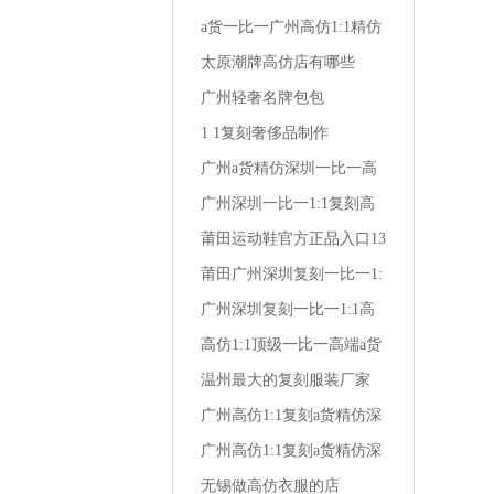
一套衣服
a货一比一广州高仿1:1精仿
深圳复刻达兰特高档男装
太原潮牌高仿店有哪些
广州轻奢名牌包包
1 1复刻奢侈品制作
广州a货精仿深圳一比一高
仿1:1复刻潮牌男装卡其
广州深圳一比一1:1复刻高
仿a货精仿时尚男装夏衬衫
莆田运动鞋官方正品入口13
岁 女生 运动鞋
莆田广州深圳复刻一比一1:
1高仿a货精仿卡帝琼斯男装
广州深圳复刻一比一1:1高
仿a货精仿汉唐男装服饰女
高仿1:1顶级一比一高端a货
装
精仿深圳复刻广州风尚牛仔
温州最大的复刻服装厂家
大牌男装
广州高仿1:1复刻a货精仿深
圳顶级一比一株洲经典保罗
广州高仿1:1复刻a货精仿深
男装店
圳一比一野牦牛潮流男装
无锡做高仿衣服的店