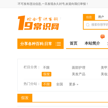
不可发布违法信息,一旦发现永久封号,欢迎向我们举报！
用户
信息
首页
本站简介
分享各种百科|日常
栏目分类：
不限
面部护理
美甲
假发
美发产品
美妆
热门分站：
不限
全国
更多 »
假发