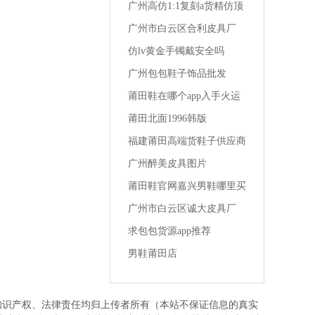
1a货精仿夏季男装 t恤潮流
广州高仿1:1复刻a货精仿顶
级一比一成都lv男装专卖店
广州市白云区合利皮具厂
仿lv黄金手镯戴安全吗
广州包包鞋子饰品批发
莆田鞋在哪个app入手火运
动鞋男
莆田北面1996韩版
福建莆田高端货鞋子供应商
女生买1千多的鞋
广州醉美皮具图片
莆田鞋官网嘉兴男鞋哪里买
便宜的
广州市白云区诚大皮具厂
求包包货源app推荐
男鞋莆田店
知识产权、法律责任均归上传者所有（本站不保证信息的真实