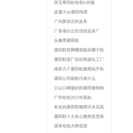
宋玉希同款包包lv仿版
皮蓬大air莆田纯原
广州萝岗北街皮具
广东省白云区优创皮具厂
头像男莆田鞋
莆田鞋官网哪里能买椰子鞋
最便宜
莆田鞋原厂供应商源头工厂
一手货源地址南平品质运动
推荐几个莆田鞋微商知乎给
鞋货源哪里
女友买的运动鞋
莆田公司级鞋代表什么
公认口碑最好的莆田微商刚
刚买的椰子鞋怎么洗鞋
广州包包2021年新款
有名的莆田鞋微商沂水买高
跟鞋的店铺
莆田鞋十大良心微商卖货第
一名相册莆田运动鞋男学生
原单包包大牌货源