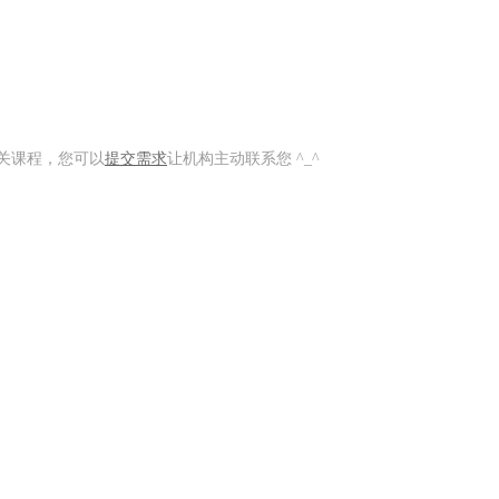
关课程，您可以
提交需求
让机构主动联系您 ^_^