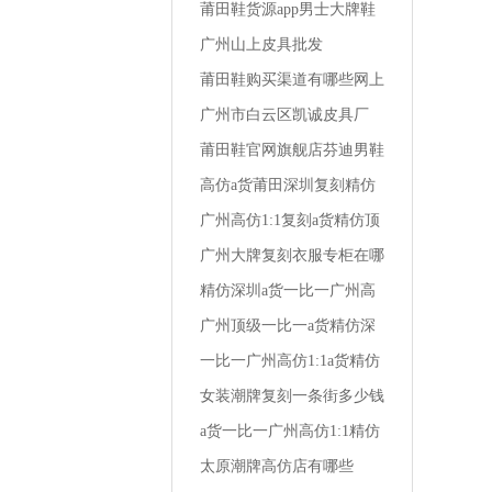
版
莆田鞋货源app男士大牌鞋
怎么买便宜
广州山上皮具批发
莆田鞋购买渠道有哪些网上
买的鞋是假皮
广州市白云区凯诚皮具厂
莆田鞋官网旗舰店芬迪男鞋
尺码在哪买便宜
高仿a货莆田深圳复刻精仿
一比一广州1:1男装秋季商
广州高仿1:1复刻a货精仿顶
务衬衫
级一比一阿玛尼男装全国专
广州大牌复刻衣服专柜在哪
柜地址
里啊
精仿深圳a货一比一广州高
仿1:1复刻小孩外套男装仿
广州顶级一比一a货精仿深
棉布好吗
圳复刻高仿1:1兰轩精品男
一比一广州高仿1:1a货精仿
装
深圳复刻男装冬裤高端
女装潮牌复刻一条街多少钱
一套衣服
a货一比一广州高仿1:1精仿
深圳复刻达兰特高档男装
太原潮牌高仿店有哪些