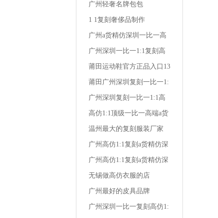
广州轻奢名牌包包
1 1复刻奢侈品制作
广州a货精仿深圳一比一高
仿1:1复刻潮牌男装卡其
广州深圳一比一1:1复刻高
仿a货精仿时尚男装夏衬衫
莆田运动鞋官方正品入口13
岁 女生 运动鞋
莆田广州深圳复刻一比一1:
1高仿a货精仿卡帝琼斯男装
广州深圳复刻一比一1:1高
仿a货精仿汉唐男装服饰女
高仿1:1顶级一比一高端a货
装
精仿深圳复刻广州风尚牛仔
温州最大的复刻服装厂家
大牌男装
广州高仿1:1复刻a货精仿深
圳顶级一比一株洲经典保罗
广州高仿1:1复刻a货精仿深
男装店
圳一比一野牦牛潮流男装
无锡做高仿衣服的店
广州最好的皮具品牌
广州深圳一比一复刻高仿1: