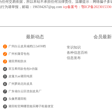
为任何交易依据，所以本站不承担任何法律责任。温馨提示：网络骗子多
行为请举报，邮箱：196594267@qq.com
icp备案号：鄂ICP备202301533
最新动态
会员最新
广州白云皮具城档口2a030档
常识知识
各种信息百科
广州长隆背包包
信息发布
莆田男鞋防水
宋玉希同款包包lv仿版
皮蓬大air莆田纯原
广州萝岗北街皮具
广东省白云区优创皮具厂
头像男莆田鞋
莆田鞋官网哪里能买椰子鞋最便宜